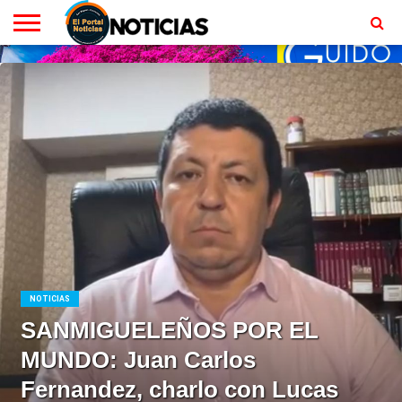
LOCALES
RADIO
EN
MINISTERIO
CONTACTO
HOMEPAGE
EN
VIVO
VIVO
NOTICIAS
SANMIGUELEÑOS POR EL
MUNDO: Juan Carlos
Fernandez, charlo con Lucas