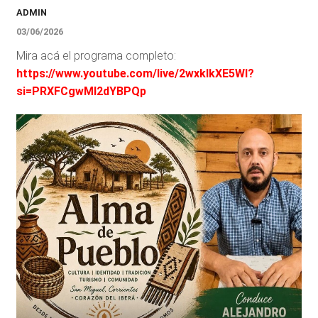
ADMIN
03/06/2026
Mira acá el programa completo:
https://www.youtube.com/live/2wxklkXE5WI?
si=PRXFCgwMI2dYBPQp