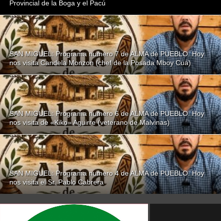
Provincial de la Boga y el Pacú
SAN MIGUEL: Programa numero 7 de ALMA de PUEBLO. Hoy
nos visita Candela Monzon (chef de la Posada Mboy Cua)
SAN MIGUEL: Programa numero 6 de ALMA de PUEBLO. Hoy
nos visita de «Kiko» Aguirre (veterano de Malvinas)
SAN MIGUEL: Programa numero 4 de ALMA de PUEBLO. Hoy
nos visita el Sr. Pablo Cabrera