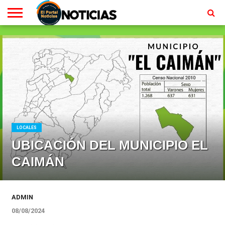
LOCALES
RADIO
EN
MINISTERIO
CONTACTO
HOMEPAGE
EN
VIVO
VIVO
LOCALES
UBICACIÓN DEL MUNICIPIO EL
CAIMÁN
ADMIN
08/08/2024