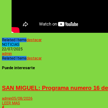
Related Items
destacar
NOTICIAS
22/07/2025
admin
Related Items
destacar
Puede interesarte
SAN MIGUEL: Programa numero 16 d
admin
05/08/2026
LEER MAS