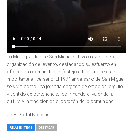
La Municipalidad de San Miguel estuvo a cargo de la
organización del evento, destacando su esfuerzo en
ofrecer a la comunidad un festejo a la altura de este
importante aniversario. El 197° aniversario de San Miguel
se vivió como una jornada cargada de emoción, orgullo
y sentido de pertenencia, reafirmando el valor de la
cultura y la tradición en el corazón de la comunidad.
JR El Portal Noticias
RELATED ITEMS
DESTACAR