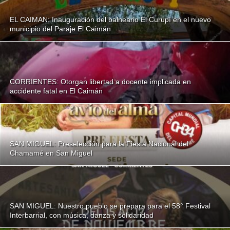
EL CAIMAN: Inauguración del balneario El Curupí en el nuevo
municipio del Paraje El Caimán
CORRIENTES: Otorgan libertad a docente implicada en
accidente fatal en El Caimán
SAN MIGUEL: Preselección para la Fiesta Nacional del
Chamamé en San Miguel
SAN MIGUEL: Nuestro pueblo se prepara para el 58° Festival
Interbarrial, con música, danza y solidaridad