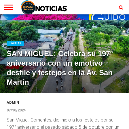
LOCALES
RADIO
EN
MINISTERIO
CONTACTO
HOMEPAGE
EN
VIVO
VIVO
LOCALES
SAN MIGUEL: Celebra su 197°
aniversario con un emotivo
desfile y festejos en la Av. San
Martín
ADMIN
07/10/2024
San Miguel, Corrientes, dio inicio a los festejos por su
197° aniversario el pasado sábado 5 de octubre con un