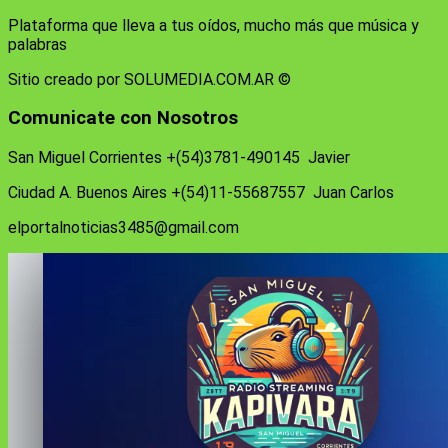
Plataforma que lleva a tus oídos, mucho más que música y
palabras
Sitio creado por SOLUMEDIA.COM.AR ©
Comunicate con Nosotros
San Miguel Corrientes +(54)3781-490145 Javier
Ciudad A. Buenos Aires +(54)11-55687557 Juan Carlos
elportalnoticias3485@gmail.com