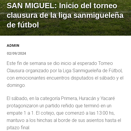
SAN MIGUEL: Inicio del torneo
clausura de la liga sanmigueleña
de fútbol
ADMIN
02/09/2024
Este fin de semana se dio inicio al esperado Torneo
Clausura organizado por la Liga Sanmigueleña de Fútbol,
con emocionantes encuentros disputados el sábado y el
domingo.
El sábado, en la categoría Primera, Huracán y Yacaré
protagonizaron un partido reñido que terminó en un
empate 1 a 1. El cotejo, que comenzó a las 13:00 hs,
mantuvo a los hinchas al borde de sus asientos hasta el
pitazo final.