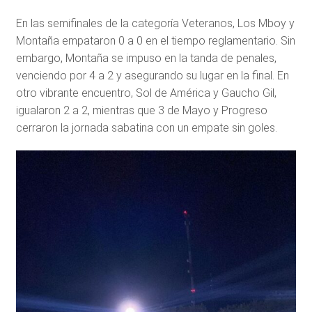
En las semifinales de la categoría Veteranos, Los Mboy y
Montaña empataron 0 a 0 en el tiempo reglamentario. Sin
embargo, Montaña se impuso en la tanda de penales,
venciendo por 4 a 2 y asegurando su lugar en la final. En
otro vibrante encuentro, Sol de América y Gaucho Gil,
igualaron 2 a 2, mientras que 3 de Mayo y Progreso
cerraron la jornada sabatina con un empate sin goles.