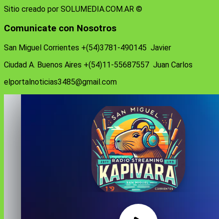
Sitio creado por SOLUMEDIA.COM.AR ©
Comunicate con Nosotros
San Miguel Corrientes +(54)3781-490145 Javier
Ciudad A. Buenos Aires +(54)11-55687557 Juan Carlos
elportalnoticias3485@gmail.com