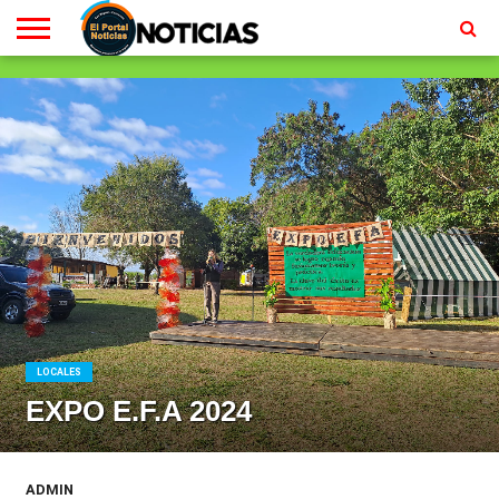
LOCALES
RADIO
EN
MINISTERIO
CONTACTO
HOMEPAGE
EN
VIVO
VIVO
LOCALES
EXPO E.F.A 2024
ADMIN