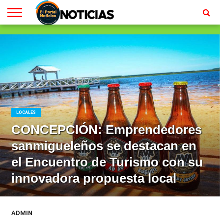
LOCALES
RADIO
EN
MINISTERIO
CONTACTO
HOMEPAGE
EN
VIVO
VIVO
LOCALES
CONCEPCIÓN: Emprendedores
sanmigueleños se destacan en
el Encuentro de Turismo con su
innovadora propuesta local
ADMIN