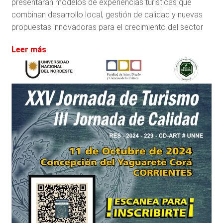
presentarán modelos de experiencias turísticas que
combinan desarrollo local, gestión de calidad y nuevas
propuestas innovadoras para el crecimiento del sector
:
Leer más
CONCEPCIÓN:
Emprendedores
sanmigueleños
se
destacan
en
el
Encuentro
de
Turismo
con
su
innovadora