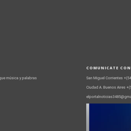
COMUNICATE CO
que música y palabras
San Miguel Corrientes +(5
Ciudad A. Buenos Aires +
elportalnoticias3485@gm