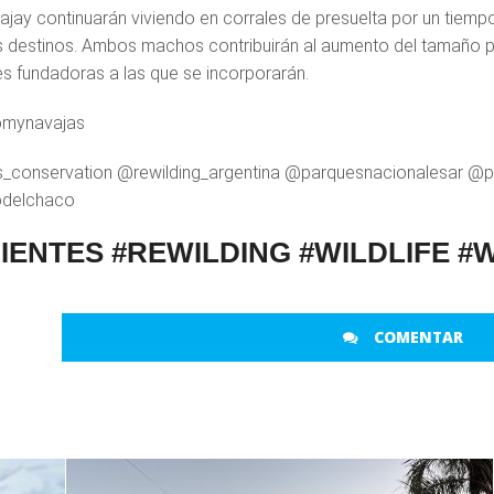
ajay continuarán viviendo en corrales de presuelta por un tiempo
 destinos. Ambos machos contribuirán al aumento del tamaño pob
s fundadoras a las que se incorporarán.
omynavajas
_conservation @rewilding_argentina @parquesnacionalesar @p
odelchaco
IENTES #REWILDING #WILDLIFE #
COMENTAR