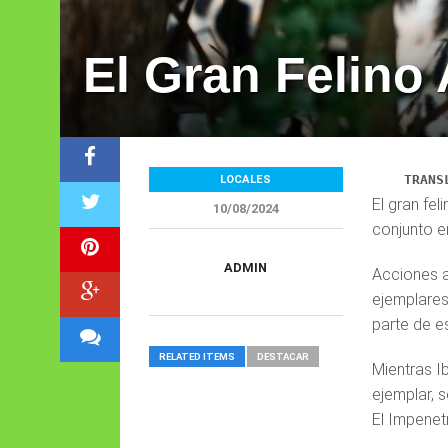
El Gran Felino
TRANS
LOCALES
El gran fe
10/08/2024
conjunto e
ADMIN
Acciones a
ejemplares
parte de e
RELATED ITEMS
DESTACAR
Mientras I
ejemplar, 
El Impenet