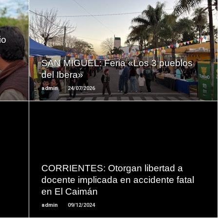
LEER
io
MAS
SAN MIGUEL: Feria «Los 3 pueblos
del Ibera»
admin
24/07/2026
LEER
MAS
CORRIENTES: Otorgan libertad a
docente implicada en accidente fatal
en El Caimán
admin
09/12/2024