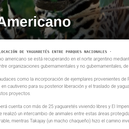
 Americano
LOCACIÓN DE YAGUARETÉS ENTRE PARQUES NACIONALES ·
lino americano se está recuperando en el norte argentino median
ntre organizaciones gubernamentales y no gubernamentales, de 
udaces como la incorporación de ejemplares provenientes de Pa
 en cautiverio para su posterior liberación y el traslado de yag
stos proyectos.
berá cuenta con más de 25 yaguaretés viviendo libres y El Impen
se realizó un intercambio de animales entre estas áreas protegi
rable, mientras Takajay (un macho chaqueño) hizo el camino inv