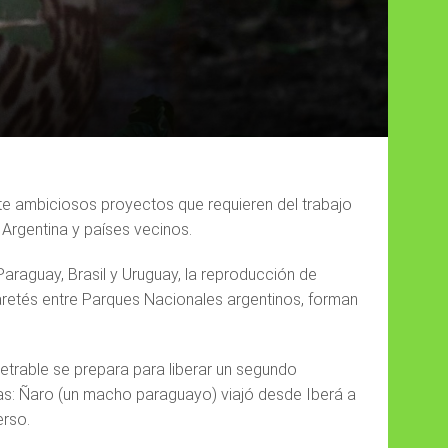
te ambiciosos proyectos que requieren del trabajo
Argentina y países vecinos.
raguay, Brasil y Uruguay, la reproducción de
uaretés entre Parques Nacionales argentinos, forman
etrable se prepara para liberar un segundo
das: Ñaro (un macho paraguayo) viajó desde Iberá a
erso.