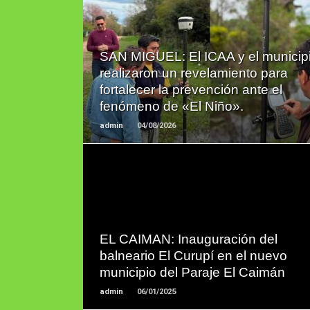
LEER
SAN MIGUEL: El ICAA y el municip
MAS
realizaron un revelamiento para
fortalecer la prevención ante el
fenómeno de «El Niño».
admin
04/08/2026
LEER
MAS
EL CAIMAN: Inauguración del
balneario El Curupí en el nuevo
municipio del Paraje El Caimán
admin
06/01/2025