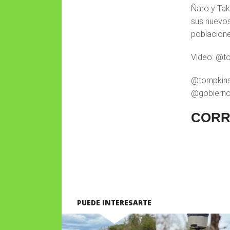
Ñaro y Tak
sus nuevos
poblacione
Video: @t
@tompkins
@gobiern
CORR
PUEDE INTERESARTE