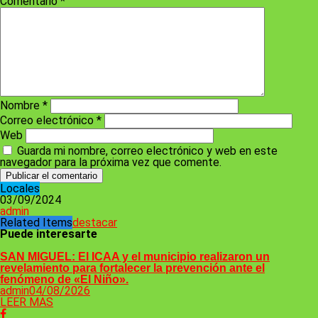
Comentario
*
Nombre
*
Correo electrónico
*
Web
Guarda mi nombre, correo electrónico y web en este
navegador para la próxima vez que comente.
Locales
03/09/2024
admin
Related Items
destacar
Puede interesarte
SAN MIGUEL: El ICAA y el municipio realizaron un
revelamiento para fortalecer la prevención ante el
fenómeno de «El Niño».
admin
04/08/2026
LEER MAS