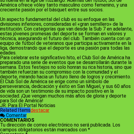
su huella en la liga de Ituzaingó. Además del fútbol, Sol de
América ofrece vóley tanto masculino como femenino, y una
creciente pasión por el básquet entre sus socios.
Un aspecto fundamental del club es su enfoque en las
divisiones inferiores, consideradas el «gran semillero» de la
institución. Con categorías que van desde la Sub 7 en adelante,
estas jóvenes promesas del deporte se forman en valores y
técnica, asegurando el futuro del club. También cuenta con un
equipo de fútbol de veteranos que participa activamente en la
liga, demostrando que el deporte es una pasión para todas las
edades.
Para celebrar este significativo hito, el Club Sol de América ha
preparado una serie de eventos que se desarrollarán durante la
semana. Estos festejos no solo honran su rica historia, sino que
también refuerzan su compromiso con la comunidad y el
deporte, mirando hacia un futuro lleno de logros y crecimiento.
El Club Sol de América se erige como un símbolo de
perseverancia, dedicación y éxito en San Miguel, y sus 60 años
de vida son un testimonio de su impacto positivo en la
sociedad. ¡Que vengan muchos más años de gloria y deporte
para Sol de América!
JR. Para El Portal Noticias
Related Items
destacar
Comentar
COMENTARIOS
Tu dirección de correo electrónico no será publicada.
Los
campos obligatorios están marcados con
*