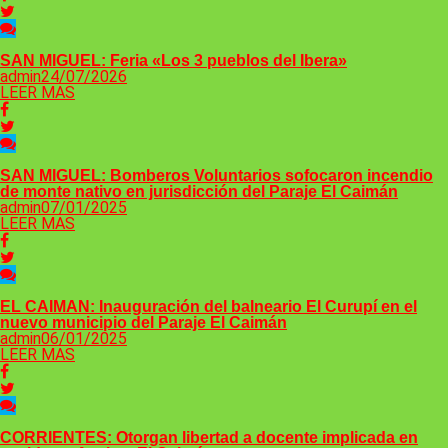
SAN MIGUEL: Feria «Los 3 pueblos del Ibera»
admin
24/07/2026
LEER MAS
SAN MIGUEL: Bomberos Voluntarios sofocaron incendio
de monte nativo en jurisdicción del Paraje El Caimán
admin
07/01/2025
LEER MAS
EL CAIMAN: Inauguración del balneario El Curupí en el
nuevo municipio del Paraje El Caimán
admin
06/01/2025
LEER MAS
CORRIENTES: Otorgan libertad a docente implicada en