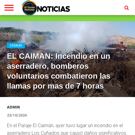
LOCALES
RADIO
EN
MINISTERIO
CONTACTO
HOMEPAGE
EN
VIVO
VIVO
LOCALES
EL CAIMAN: Incendio en un
aserradero, bomberos
voluntarios combatieron las
llamas por mas de 7 horas
ADMIN
23/10/2024
En el Paraje El Caimán, ayer tuvo lugar un incendio en el
aserradero Los Cuñados que causó daños significativos.