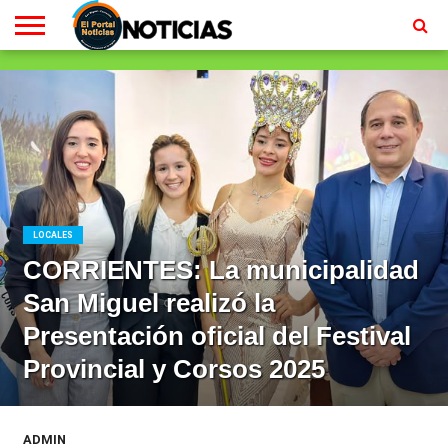
LOCALES
RADIO
EN
MINISTERIO
CONTACTO
HOMEPAGE
EN
VIVO
VIVO
LOCALES
CORRIENTES: La municipalidad
San Miguel realizó la
Presentación oficial del Festival
Provincial y Corsos 2025
ADMIN