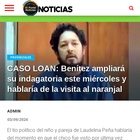
LOCALES
RADIO
EN
MINISTERIO
CONTACTO
HOMEPAGE
EN
VIVO
VIVO
PROVINCIALES
CASO LOAN: Benítez ampliará
su indagatoria este miércoles y
hablaría de la visita al naranjal
ADMIN
03/09/2024
El tío político del niño y pareja de Laudelina Peña hablaría
del momento en que el chico fue visto por última vez