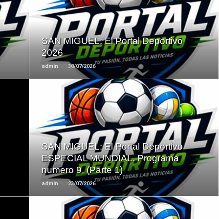
LEER
MAS
SAN MIGUEL: El Portal Deportivo
2026
admin
30/07/2026
LEER
MAS
SAN MIGUEL: El Portal Deportivo
ESPECIAL MUNDIAL. Programa
numero 9, (Parte 1)
admin
23/07/2026