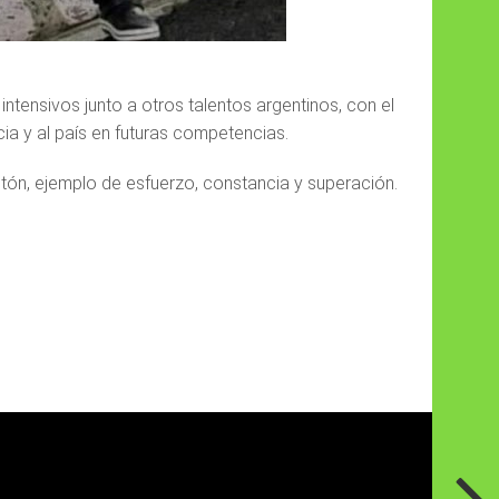
intensivos junto a otros talentos argentinos, con el
cia y al país en futuras competencias.
ón, ejemplo de esfuerzo, constancia y superación.