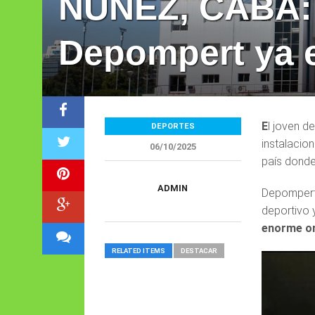
NUÑEZ, CABA: 
Depompert ya 
E
l joven d
DEPORTES
instalacio
06/10/2025
país donde 
ADMIN
Depompert 
deportivo 
enorme or
RELATED ITEMS
DESTACAR